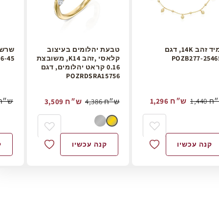
צמיד זהב 14K, דגם
טבעת יהלומים בעיצוב
POZB277-2546
קלאסי ,זהב K14, משובצת
6-45
0.16 קראט יהלומים, דגם
POZRDSRA15756
1 ש״ח
1,296 ש״ח
1,490 ש״
4,386 ש״ח
3,509 ש״ח
קנה עכשיו
קנה עכשיו
ק