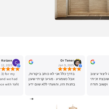
 Kotzen
Or Tener
 12, 2025
Jan 9, 2025
ליצור עיצוב
בדרך כלל אני לא כותב ביקורות,
 3) for my
ובצת זכיתי
אבל כשמגיע - מגיע! קניתי שעון
 and we had
 וקשוב תודה
בחנות הזו, והגעתי ללא שום ידע
ce with Yafit
רבה!
מוקדם. השירות והידע שהמוכרת
ere kind,
העבירה לי היו פשוט יוצאי דופן!
lpful.
ממליץ בחום לקנות כאן!
 beautiful