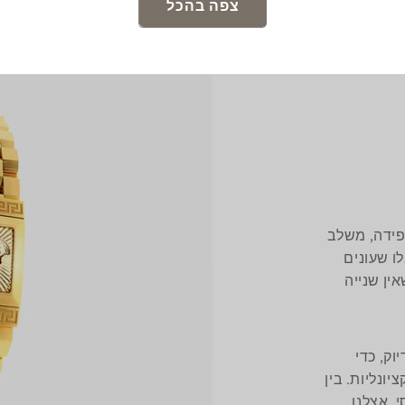
צפה בהכל
פידה, משלב
לו שעונים
אין שנייה
וק, כדי
ונליות. בין
, אצלנו