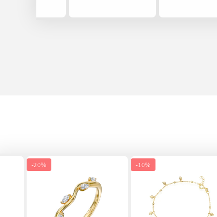
-
20%
-
10%