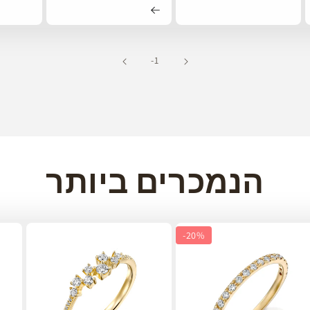
של
7
-1
הנמכרים ביותר
-
20%