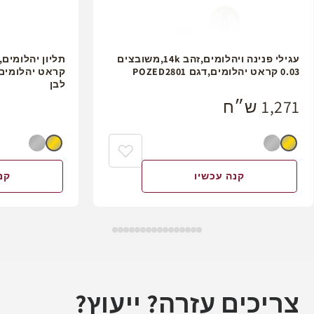
עגילי פנינה ויהלומים,זהב 14k,משובצים
0.03 קראט יהלומים,דגם POZED2801
לבן
1,271 ש״ח
קנה עכשיו
קנ
צריכים עזרה? ייעוץ?