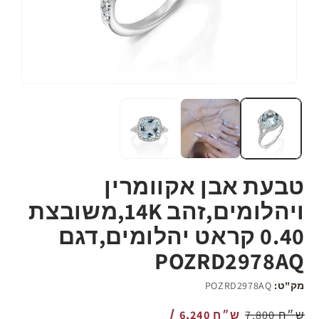
פתח
את
המדיה
1
ב-
modal
טבעת אבן אקוומרין
ויהלומים,זהב 14K,משובצת
0.40 קראט יהלומים,דגם
POZRD2978AQ
מק"ט:
POZRD2978AQ
מחיר
7,800 ש״ח
6,240 ש״ח