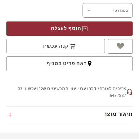
מדיניות משלוח
קיימות 2 אלטרנטיבות למשלוח:
איסוף מהסניף הקרוב 2-5 ימי עסקים – ללא עלות. ניתן לסמן
הוסף לעגלה
את הסניף מתוך רשימת הסניפים.
שליח עד הבית תוך 5 ימי עסקים (משלוח מהיר) – ללא עלות.
קנה עכשיו
מסירת ההזמנה נעשית באמצעות מסירה אישית לידי המזמין,
ועל המזמין להצטייד בתעודה מזהה ואמצעי התשלום אשר אתו
ביצע את ההזמנה, ולהציג אותם בפני השליח.
ראה פריט בסניף
ייתכן עיקוב נוסף למשלוחים המיועדים להפצה באזורים
חריגים: יישובי רמת הגולן, גבול הצפון, יישובי המגזר הערבי,
יישובי בקעת הירדן, יישובי עוטף עזה, אילת, ים המלח ויישובי
הערבה
צריכים לעזרה? דברו עם יועצי התכשיטים שלנו עכשיו 03-
בתקופות שקודמות לחגים ובמהלך החגים ייתכנו עיכובים
6437887
בזמני ההפצה.
יום ההזמנה אינו נחשב למניין ימי ההפצה.
תיאור מוצר
אם בוצעה הזמנה מיוחדת, הזמנת מידה, או חריטה תוספת 3 ימי
עסקים ומועדי האספקה.