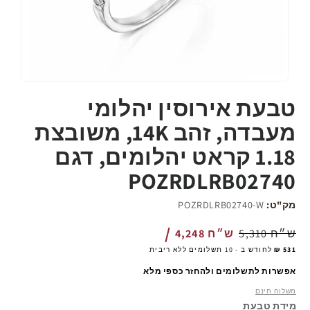
פתח
את
טבעת אירוסין יהלומי
המדיה
1
מעבדה, זהב 14K, משובצת
ב-
modal
1.18 קראט יהלומים, דגם
POZRDLRB02740
מק"ט:
POZRDLRB02740-W
מחיר
5,310 ש״ח
4,248 ש״ח
רגיל
לחודש ב - 10 תשלומים ללא ריבית
אפשרות לתשלומים ולהחזר כספי מלא
משלוח חינם
מידת טבעת