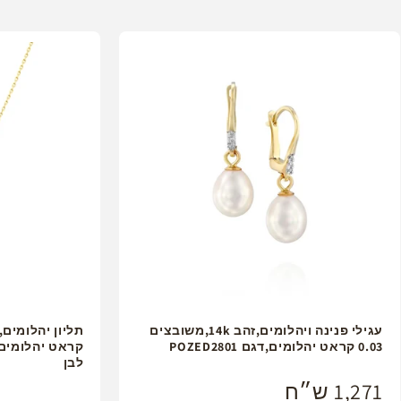
עגילי פנינה ויהלומים,זהב 14k,משובצים
0.03 קראט יהלומים,דגם POZED2801
לבן
1,271 ש״ח