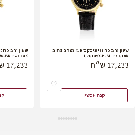
שעון זהב כרונו יוניסקס TJE מזהב צהוב
14K,דגם U70105Y-B-BL
14K,דגם U70105Y-W-BR
מחיר
17,233 ש״ח
מחיר
17,233 ש״ח
רגיל
רגיל
קנה עכשיו
קנ