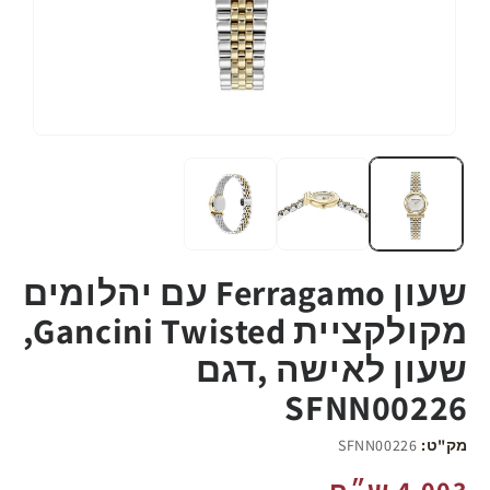
שעון Ferragamo עם יהלומים
מקולקציית Gancini Twisted,
שעון לאישה ,דגם
SFNN00226
מק"ט:
SFNN00226
מחיר
4,003 ש״ח