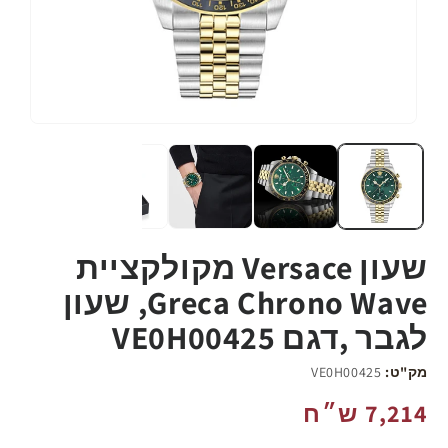
שעון Versace מקולקציית
Greca Chrono Wave, שעון
לגבר ,דגם VE0H00425
מק"ט:
VE0H00425
מחיר
7,214 ש״ח
רגיל