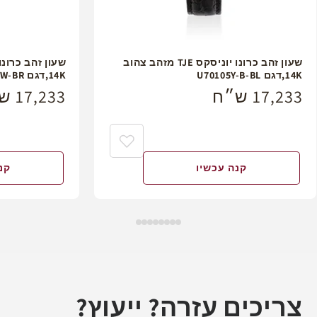
שעון זהב כרונו יוניסקס TJE מזהב צהוב
14K,דגם U70105Y-B-BL
14K,דגם U70105Y-W-BR
מחיר
17,233 ש״ח
מחיר
17,233 ש״ח
רגיל
רגיל
קנה עכשיו
קנ
צריכים עזרה? ייעוץ?