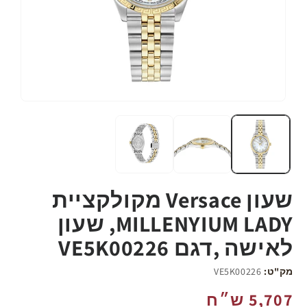
שעון Versace מקולקציית
MILLENYIUM LADY, שעון
לאישה ,דגם VE5K00226
מק"ט:
VE5K00226
מחיר
5,707 ש״ח