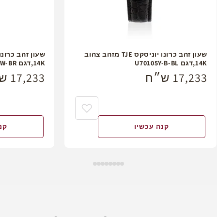
שעון זהב כרונו יוניסקס TJE מזהב צהוב
14K,דגם U70105Y-B-BL
14K,דגם U70105Y-W-BR
מחיר
17,233 ש״ח
מחיר
17,233 ש״ח
רגיל
רגיל
קנה עכשיו
קנ