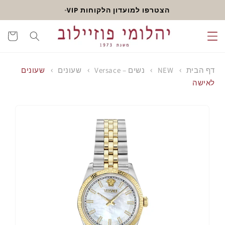
דלג
הצטרפו למועדון הלקוחות VIP
לתוכן
עגלה
דף הבית
NEW
נשים – Versace
שעונים
שעונים
לאישה
דלג
לפרטי
המוצר